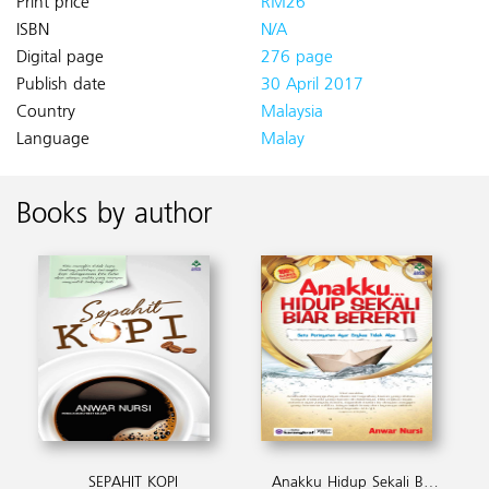
Print price
RM26
ISBN
N/A
Digital page
276 page
Publish date
30 April 2017
Country
Malaysia
Language
Malay
Books by author
SEPAHIT KOPI
Anakku Hidup Sekali Biar Bererti (ePub)