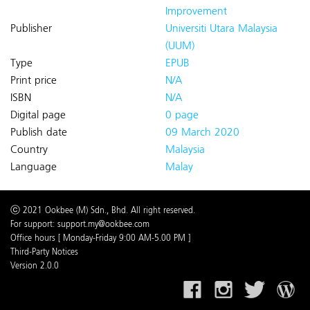
Improvement
Publisher
Universiti Utara Malaysia
(UUM)
Type
EPUB
Print price
N/A
ISBN
N/A
Digital page
0 page
Publish date
09 March 2020
Country
Malaysia
Language
Malay
ⓒ 2021 Ookbee (M) Sdn., Bhd. All right reserved.
For support: support.my@ookbee.com
Office hours [ Monday-Friday 9:00 AM-5.00 PM ]
Third-Party Notices
Version 2.0.0