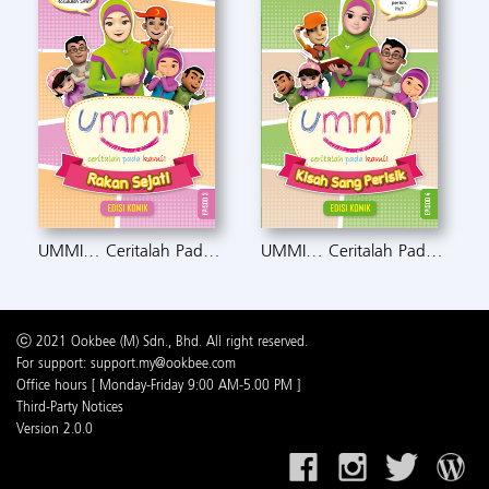
UMMI… Ceritalah Pada Kami: Rakan Sejati
UMMI… Ceritalah Pada Kami: Kisah Sang Perisik
ⓒ 2021 Ookbee (M) Sdn., Bhd. All right reserved.
For support: support.my@ookbee.com
Office hours [ Monday-Friday 9:00 AM-5.00 PM ]
Third-Party Notices
Version 2.0.0