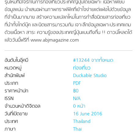
รุ่นใหม่ที่มีใจรักในการท่องเที่ยวประเทศญี่ปุ่นโดยเฉพาะ เนื้อหาเพียบ
ข้อมูลแน่น นำเสนอผ่านภาพกราฟฟิคที่เข้าใจง่ายแต่แฝงไปด้วยข้อมูล
ที่จำเป็นมากมาย สร้างความแปลกใหม่ในการทำสื่อนิตยสารท่องเที่ยว
ที่นำทั้งไกด์บุ๊ค และนิตยสารมารวมกัน เจาะลึกข้อมูลเฉพาะประเทศแถม
ด้วยเนื้อหา สาระ ความรู้ของประเทศญี่ปุ่นแบบถึงกึ๋น !! ดาวน์โหลดได้
แล้ววันนี้ฟรีที่ www.abjmagazine.com
อันดับในอุ๊คบี
#13244 จากทั้งหมด
หมวดหมู่
ท่องเที่ยว
สำนักพิมพ์
Duckable Studio
ประเภท
PDF
ราคาหน้าปก
฿0
ISSN
N/A
จำนวนหน้าดิจิตอล
0 หน้า
วันที่เปิดขาย
16 June 2016
ประเทศ
Thailand
ภาษา
Thai