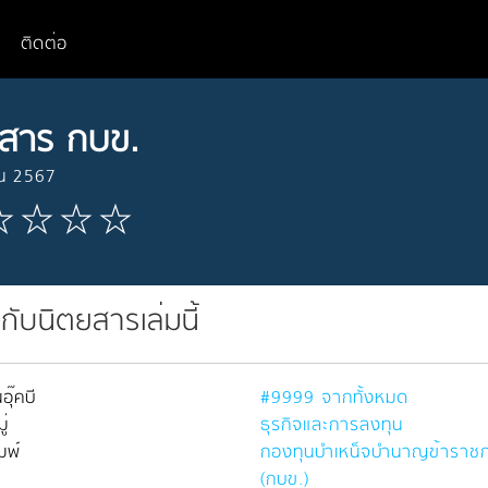
ติดต่อ
สาร กบข.
ยน 2567
วกับนิตยสารเล่มนี้
อุ๊คบี
#9999 จากทั้งหมด
่
ธุรกิจและการลงทุน
มพ์
กองทุนบำเหน็จบำนาญข้าราช
(กบข.)