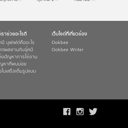
้เราช่วยอะไรดี
เว็บไซต์ที่เกี่ยวข้อง
๊คบี บุฟเฟต์คืออะไร
Ookbee
ากผลงานกับอุ๊คบี
Ookbee Writer
จ้งปัญหาการใช้งาน
ัญหาที่พบบ่อย
อใบเสร็จเต็มรูปแบบ