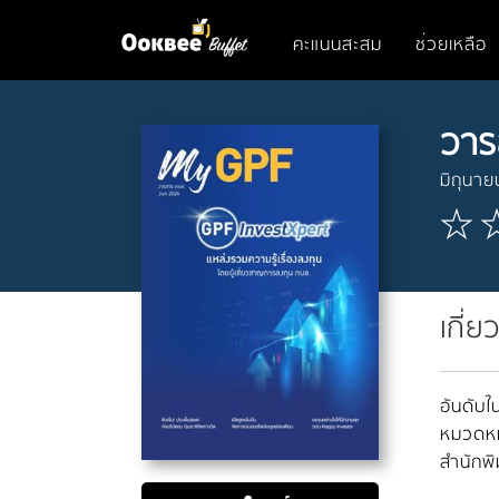
คะแนนสะสม
ช่วยเหลือ
วาร
มิถุนา
เกี่ย
อันดับใน
หมวดหมู
สำนักพิ