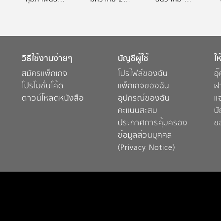
วิธีใช้งานง่ายๆ
บัญชีผู้ใช้
ให
สมัครแพ็กเกจ
โปรไฟล์ของฉัน
อุ
โปรโมชั่นโค้ด
แพ็กเกจของฉัน
ฝ
ดาวน์โหลดหนังสือ
อุปกรณ์ของฉัน
แ
คะแนนสะสม
ป
ประกาศการคุ้มครอง
ข
ข้อมูลส่วนบุคคล
(Privacy Notice)