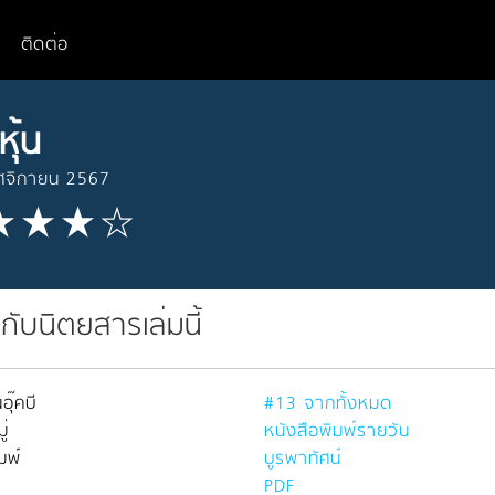
ติดต่อ
หุ้น
ศจิกายน 2567
วกับนิตยสารเล่มนี้
อุ๊คบี
#13 จากทั้งหมด
่
หนังสือพิมพ์รายวัน
มพ์
บูรพาทัศน์
PDF