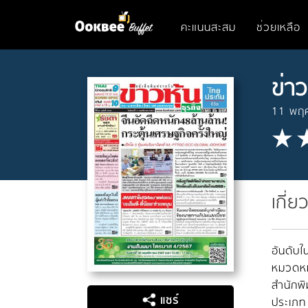
คะแนนสะสม
ช่วยเหลือ
ข่าว
11 พฤ
เกี่ย
อันดับใน
หมวดหมู
สำนักพิ
แชร์
ประเภท