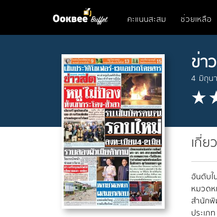
คะแนนสะสม
ช่วยเหลือ
ข่า
4 มิถุ
เกี่ย
อันดับใน
หมวดหมู
สำนักพิ
ประเภท