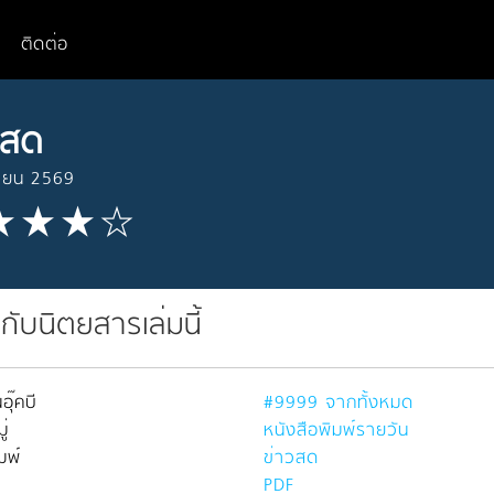
ติดต่อ
วสด
นายน 2569
วกับนิตยสารเล่มนี้
อุ๊คบี
#9999 จากทั้งหมด
่
หนังสือพิมพ์รายวัน
มพ์
ข่าวสด
PDF