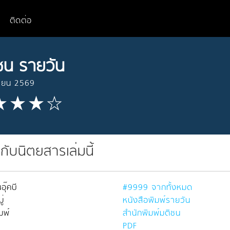
ติดต่อ
ชน รายวัน
นายน 2569
วกับนิตยสารเล่มนี้
อุ๊คบี
#9999 จากทั้งหมด
่
หนังสือพิมพ์รายวัน
มพ์
สำนักพิมพ์มติชน
PDF