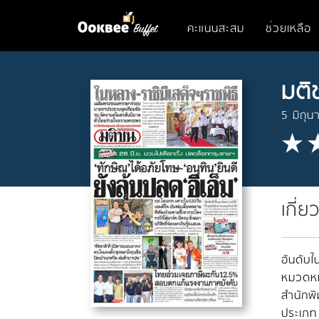
คะแนนสะสม
ช่วยเหลือ
มติ
5 มิถุ
เกี่ย
อันดับใน
หมวดหมู
สำนักพิ
ประเภท