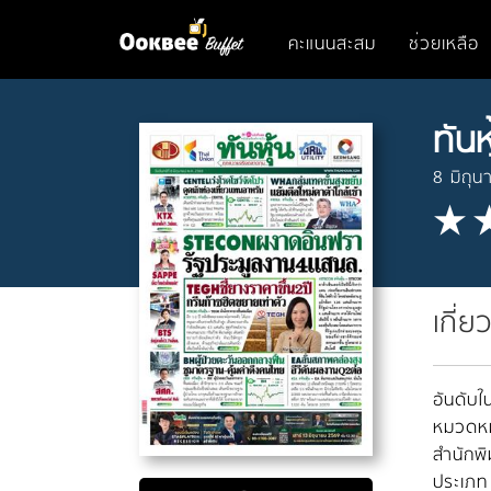
คะแนนสะสม
ช่วยเหลือ
ทันห
8 มิถุ
เกี่ย
อันดับใน
หมวดหมู
สำนักพิ
ประเภท