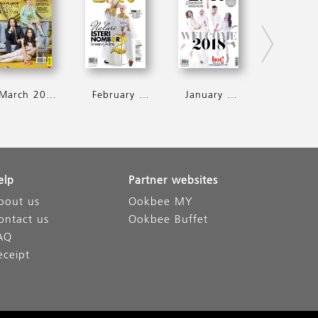
March 2018
February 2018
January 2018
elp
Partner websites
bout us
Ookbee MY
ontact us
Ookbee Buffet
AQ
eceipt