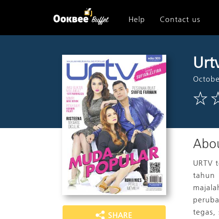
Help
Contact us
Urt
Octobe
Abou
URTV t
tahun 
majala
peruba
tegas,
SHARE