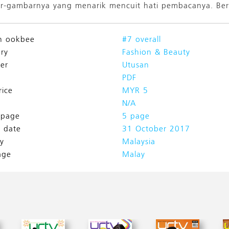
-gambarnya yang menarik mencuit hati pembacanya. Ber
n ookbee
#7 overall
ry
Fashion & Beauty
her
Utusan
PDF
rice
MYR 5
N/A
l page
5 page
h date
31 October 2017
y
Malaysia
age
Malay