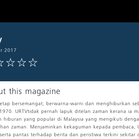
v
r 2017
t this magazine
etap bersemangat, berwarna-warni dan menghiburkan seba
1970. URTVtidak pernah lapuk ditelan zaman kerana ia 
h hiburan yang popular di Malaysia yang mengikuti dengan
han zaman. Menjaminkan kekaguman kepada pembaca, U
 serta pantas terhadap berita dan peristiwa terkini sekit