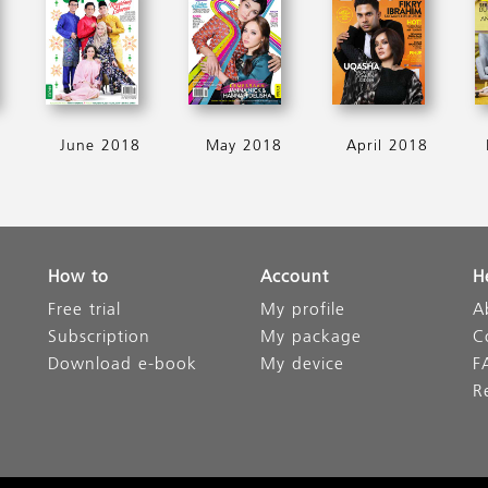
June 2018
May 2018
April 2018
How to
Account
H
Free trial
My profile
A
Subscription
My package
C
Download e-book
My device
F
R