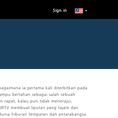
Sign in
gaimana ia pertama kali diterbitkan pada
mampu bertahan sebagai salah sebuah
 rapat, kalau pun tidak menerajui,
RTV membuat liputan yang tajam dan
ar dunia hiburan tempatan dan antarabangsa.