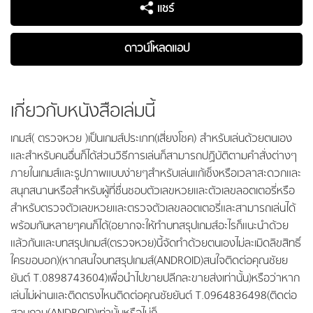
แชร์
ดาวน์โหลดแอป
เกี่ยวกับหนังสือเล่มนี้
เกมส์( ตรวจหวย )เป็นเกมส์ประเภท(เสี่ยงโชค) สำหรับเล่นด้วยตนเอง
และสำหรับคนอื่นก็ได้ส่วนวิธีการเล่นก็สามารถปฏิบัติตามคำสั่งต่างๆ
ภายในเกมส์และรูปภาพแบบง่ายๆสำหรับเล่นแก้เซ็งหรือเวลาสะดวกและ
สนุกสนานหรือสำหรับผู้ที่ชื่นชอบตัวเลขหวยและตัวเลขลอตเตอรี่หรือ
สำหรับตรวจตัวเลขหวยและตรวจตัวเลขลอตเตอรี่และสามารถเล่นได้
พร้อมกันหลายๆคนก็ได้(อยากจะให้ทำบทสรุปเกมส์อะไรก็แนะนำด้วย
แล้วกันและบทสรุปเกมส์(ตรวจหวย)นี้จัดทำด้วยตนเองไม่ละเมิดลิขสิทธิ์
ใครขอบอก)(หากสนใจบทสรุปเกมส์(ANDROID)สนใจติดต่อคุณชัยย
ยันต์ T.0898743604)เพื่อนำไปขายปลีกละขายส่งเท่านั้น)หรือว่าหาก
เล่นไม่ผ่านและติดตรงไหนติดต่อคุณชัยยันต์ T.0964836498(ติดต่อ