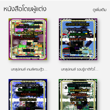
หนังสือโดยผู้แต่ง
ดูเพิ่มเติม
บทสุปเกมส์ เกมส์เศรษฐีวงเหล้า ประเภทเกมส์ หมากกระดาน(android)
บทสุปเกมส์ รอบรู้ชาติทั่วโลก ประเภทเกมส์ ตอบคำถาม(android)