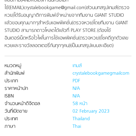
สอบถาม(ANDROID)เท่านั้นหรือไม่ก็
ใช้(EMAIL)crystalebookgame@gmail.com)ส่วนบทสรุปเกมส์(ตรวจ
หวย)ได้รับอนุญาติการพิมพ์จำหน่ายจากทีมงาน GIANT STUDIO
แล้วขอบคุณมากๆสำหรับแอพพิเคชั่น(ตรวจหวย)โดยทีมงาน GIANT
STUDIO สามารถดาวโหลดได้แล้วที่ PLAY STORE.(ต้องใช้
อินเตอร์เน็ตหรือไวไฟในการใช้แอพพิเคชั่น(ตรวจหวย)(โชคดีถูกตัวเลข
หวยและรางวัลลอตเตอรี่กันทุกๆคน)(เป็นบทสรุปแบบละเอียด)
หมวดหมู่
เกมส์
สำนักพิมพ์
crystalebookgamegmailcom
ประเภท
PDF
ราคาหน้าปก
N/A
ISBN
N/A
จำนวนหน้าดิจิตอล
58 หน้า
วันที่เปิดขาย
02 February 2023
ประเทศ
Thailand
ภาษา
Thai