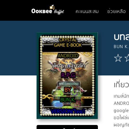
คะแนนสะสม
ช่วยเหลือ
บทส
BUN K.
เกี่ย
เกมส์นั
ANDROID
google
ขอไฟล์เ
ผจญภัย