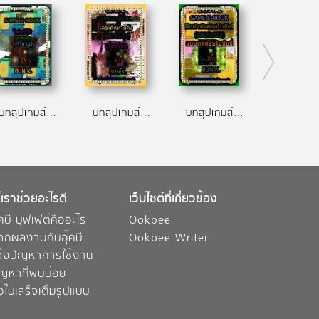
บทสุปเกมส์ ไพ่ทาโร่ ประเภทเกมส์ ทำนาย(android)
บทสุปเกมส์ เลขเด็ดหวยดัง ประเภทเกมส์ เสี่ยงโชค(android)
บทสุปเกมส์ ฝึกทำข้อสอบใบขับขี่ ประเภทเกมส์ แบบทดสอบใบขับขี่(android)
้เราช่วยอะไรดี
เว็บไซต์ที่เกี่ยวข้อง
๊คบี บุฟเฟต์คืออะไร
Ookbee
ากผลงานกับอุ๊คบี
Ookbee Writer
จ้งปัญหาการใช้งาน
ัญหาที่พบบ่อย
อใบเสร็จเต็มรูปแบบ