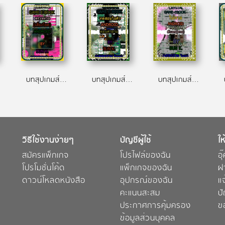
roid)
บทสุปเกมส์ ตรวจหวย ประเภทเกมส์ เสี่ยงโชค(android)
บทสุปเกมส์ ทดสอบไอคิว ประเภทเกมส์ ตอบคำถาม(android)
บทสุปเกมส์ ทักทาย,ใบ้หวย ประเภทเกมส์ ทักทาย,ตัวเลข(หวย)(android)
วิธีใช้งานง่ายๆ
บัญชีผู้ใช้
ให
สมัครแพ็กเกจ
โปรไฟล์ของฉัน
อุ
โปรโมชั่นโค้ด
แพ็กเกจของฉัน
ฝ
ดาวน์โหลดหนังสือ
อุปกรณ์ของฉัน
แ
คะแนนสะสม
ป
ประกาศการคุ้มครอง
ข
ข้อมูลส่วนบุคคล