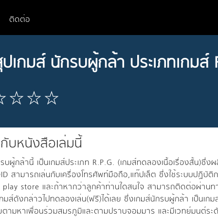
ติดต่อ
ุปเกมส์ นักรบผู้กล้า ประเภทเกมส์ 
วกับหนังสือเล่มนี้
กรบผู้กล้านี้ เป็นเกมส์ประเภท R.P.G. (เกมส์ทดลองเนื้อเรื่องสั้น)ซ
 สามารถเล่นกับเครื่องโทรศัพท์มือถือ,แท๊ปเล็ต ซึ่งใช้ระบบปฏิบั
 play store และถ้าหากว่าลูกค้าท่านใดสนใจ สามารถติดต่อผ่าน
กมส์ดังกล่าวไปทดลองเล่น(ฟรี)ได้เลย ซึ่งเกมส์นักรบผู้กล้า เป็นเ
ตามหาเพื่อนร่วมสมรภูมิและตามปราบจอมมาร และมีเวทย์มนต์ระดับ