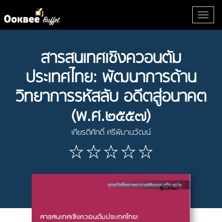
สารสนเทศเชิงควอนตัม
ประเทศไทย: พัฒนาการด้าน
วิทยาการรหัสลับ อดีตสู่อนาคต
(พ.ศ.๒๕๕๗)
เกียรติศักดิ์ ศรีพิมานวัฒน์