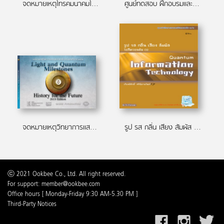
จดหมายเหตุโทรคมนาคมโลกและประเทศไทย (2011)
ศูนย์ทดสอบ ฝึกอบรมและถ่ายทอดเทคโนโลยีระบบวิทยาการรหัสลับเชิงควอนตัม (พ.ศ.๒๕๕๙)
จดหมายเหตุวิทยาการแสงและควอนตัม (Light & Quantum Milestones)
รูป รส กลิ่น เสียง สัมผัส ไอทีควอนตัม (1)
ⓒ 2021 Ookbee Co., Ltd. All right reserved.
For support: member@ookbee.com
Office hours [ Monday-Friday 9:30 AM-5.30 PM ]
Third-Party Notices