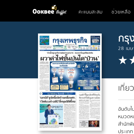
คะแนนสะสม
ช่วยเหลือ
กรุ
28 เม
เกี่ย
อันดับใน
หมวดหมู
สำนักพิ
ประเภท