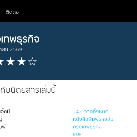
ติดต่อ
งเทพธุรกิจ
ษายน 2569
วกับนิตยสารเล่มนี้
อุ๊คบี
#42 จากทั้งหมด
่
หนังสือพิมพ์รายวัน
มพ์
กรุงเทพธุรกิจ
PDF