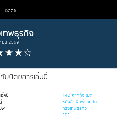
ติดต่อ
งเทพธุรกิจ
ษายน 2569
วกับนิตยสารเล่มนี้
อุ๊คบี
#42 จากทั้งหมด
่
หนังสือพิมพ์รายวัน
มพ์
กรุงเทพธุรกิจ
PDF