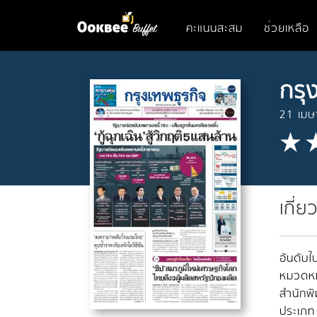
คะแนนสะสม
ช่วยเหลือ
กรุ
21 เม
เกี่ย
อันดับใน
หมวดหมู
สำนักพิ
ประเภท