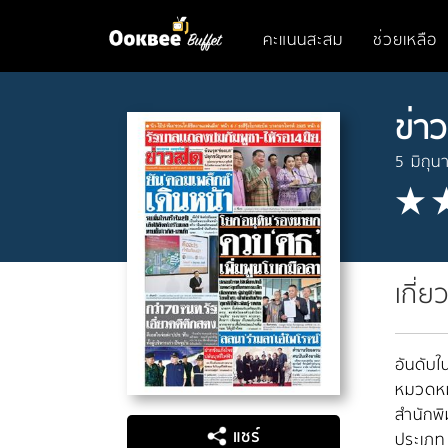
คะแนนสะสม
ช่วยเหลือ
ข่า
5 มิถุ
เกี่ย
อันดับใน
หมวดหมู
สำนักพิ
แชร์
ประเภท