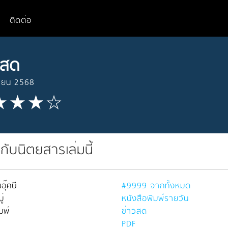
ติดต่อ
วสด
นายน 2568
วกับนิตยสารเล่มนี้
อุ๊คบี
#9999 จากทั้งหมด
่
หนังสือพิมพ์รายวัน
มพ์
ข่าวสด
PDF