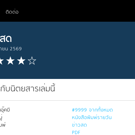
ติดต่อ
วสด
ษายน 2569
วกับนิตยสารเล่มนี้
อุ๊คบี
#9999 จากทั้งหมด
่
หนังสือพิมพ์รายวัน
มพ์
ข่าวสด
PDF