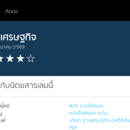
ติดต่อ
เศรษฐกิจ
มีนาคม 2569
วกับนิตยสารเล่มนี้
อุ๊คบี
#25 จากทั้งหมด
่
หนังสือพิมพ์รายวัน
มพ์
บริษัท ฐานเศรษฐกิจ มัลติมีเดี
PDF