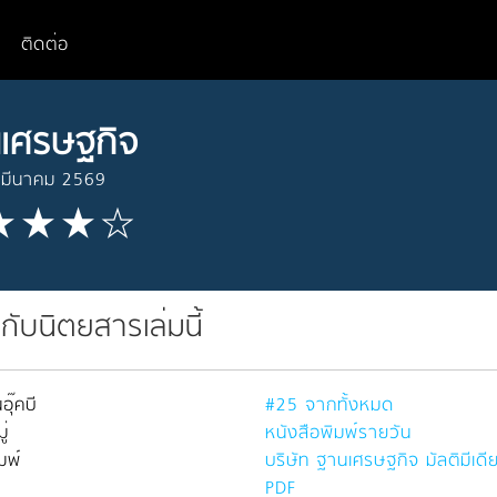
ติดต่อ
เศรษฐกิจ
 มีนาคม 2569
วกับนิตยสารเล่มนี้
อุ๊คบี
#25 จากทั้งหมด
่
หนังสือพิมพ์รายวัน
มพ์
บริษัท ฐานเศรษฐกิจ มัลติมีเดี
PDF