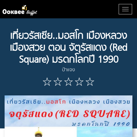
เที่ยวรัสเซีย..มอสโก เมืองหลวง
เมืองสวย ตอน จัตุรัสแดง (Red
Square) มรดกโลกปี 1990
ป้าแจง