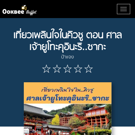
เที่ยวเพลินใจในคิวชู ตอน ศาล
เจ้ายูโทะคุอินะริ..ซากะ
ป้าแจง