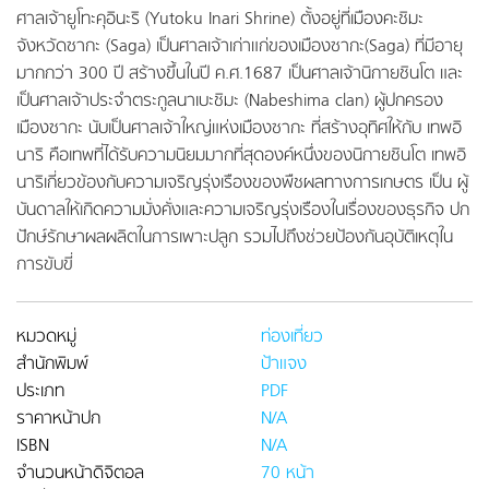
ศาลเจ้ายูโทะคุอินะริ (Yutoku Inari Shrine) ตั้งอยู่ที่เมืองคะชิมะ
จังหวัดซากะ (Saga) เป็นศาลเจ้าเก่าแก่ของเมืองซากะ(Saga) ที่มีอายุ
มากกว่า 300 ปี สร้างขึ้นในปี ค.ศ.1687 เป็นศาลเจ้านิกายชินโต และ
เป็นศาลเจ้าประจำตระกูลนาเบะชิมะ (Nabeshima clan) ผู้ปกครอง
เมืองซากะ นับเป็นศาลเจ้าใหญ่แห่งเมืองซากะ ที่สร้างอุทิศให้กับ เทพอิ
นาริ คือเทพที่ได้รับความนิยมมากที่สุดองค์หนึ่งของนิกายชินโต เทพอิ
นาริเกี่ยวข้องกับความเจริญรุ่งเรืองของพืชผลทางการเกษตร เป็น ผู้
บันดาลให้เกิดความมั่งคั่งและความเจริญรุ่งเรืองในเรื่องของธุรกิจ ปก
ปักษ์รักษาผลผลิตในการเพาะปลูก รวมไปถึงช่วยป้องกันอุบัติเหตุใน
การขับขี่
หมวดหมู่
ท่องเที่ยว
สำนักพิมพ์
ป้าแจง
ประเภท
PDF
ราคาหน้าปก
N/A
ISBN
N/A
จำนวนหน้าดิจิตอล
70 หน้า