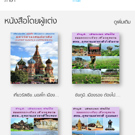
ภาษา
Thai
หนังสือโดยผู้แต่ง
ดูเพิ่มเติม
เที่ยวรัสเซีย..มอสโก เมืองหลวง เมืองสวย ตอน มหาวิหารเซนต์บาซิล ( Saint Basil's Cathedral)
ชัยภูมิ..เมืองรอง ต้องไป.. ชมดอกกระเจียว เที่ยวอุทยาน ตอน อุทยานแห่งชาติป่าหินงาม