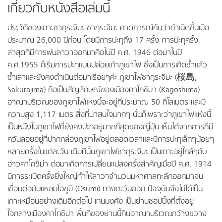
เกี่ยวกับหนังสือเล่มนี้
ประวัติของเกาะซากุระจิมะ ซากุระจิมะ คาดการณ์กันว่ากำเนิดขึ้นเมื่อ
ประมาณ 26,000 ปีก่อน โดยมีการปะทุถึง 17 ครั้ง การปะทุครั้ง
ล่าสุดที่มีการพ่นลาวาออกมาคือในปี ค.ศ. 1946 ต่อมาในปี
ค.ศ.1955 ก็เริ่มการปะทุแบบปล่อยเถ้าภูเขาไฟ ซึ่งเป็นการเกิดซ้ำแล้ว
ซ้ำเล่าและยังคงดำเนินต่อมาเรื่อยๆค่ะ ภูเขาไฟซากุระจิมะ (桜島,
Sakurajima) ถือเป็นสัญลักษณ์ของเมืองคาโกชิม่า (Kagoshima)
อาณาบริเวณของภูเขาไฟแห่งนี้จะอยู่ที่ประมาณ 50 กิโลเมตร และมี
ความสูง 1,117 เมตร สิ่งที่น่าสนใจมากๆ นั่นก็เพราะว่าภูเขาไฟแห่งนี้
เป็นหนึ่งในภูเขาไฟที่ยังคงปะทุอยู่มากที่สุดของญี่ปุ่น เห็นได้จากการที่มี
ควันลอยอยู่ที่ปากกล่องภูเขาไฟอยู่ตลอดเวลาและมีการปะทุเล็กๆน้อยๆ
หลายครั้งในแต่ละวัน เดิมทีนั้นภูเขาไฟซากุระจิมะ เป็นเกาะอยู่ใกล้ๆกับ
อ่าวคาโกชิม่า ต่อมาเกิดการเปลี่ยนแปลงครั้งสำคัญเมื่อปี ค.ศ. 1914
มีการระเบิดครั้งยิ่งใหญ่ทำให้ลาวาจำนวนมหาศาลทะลักออกมาจน
เชื่อมต่อกับแหลมโอซูมิ (Osumi) ทางตะวันออก ปัจจุบันจึงไม่ได้เป็น
เกาะเหมือนอย่างเดิมอีกต่อไป เทนมงคัง เป็นย่านชอปปิ้งที่ตั้งอยู่
ใจกลางเมืองคาโกชิม่า พื้นที่ของย่านนี้กินอาณาบริเวณกว้างขวาง