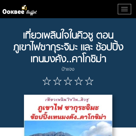
เที่ยวเพลินใจในคิวชู ตอน
ภูเขาไฟซากุระจิมะ และ ช้อปปิ้ง
เทนมงคัง..คาโกชิม่า
ป้าแจง