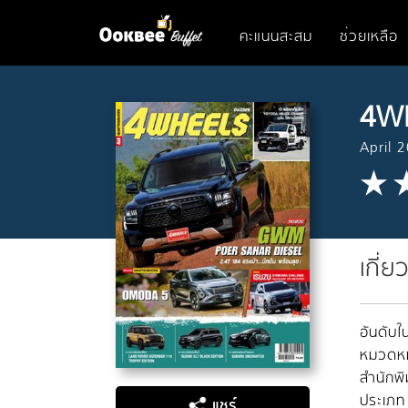
คะแนนสะสม
ช่วยเหลือ
4W
April 
เกี่ย
อันดับใน
หมวดหมู
สำนักพิ
ประเภท
แชร์