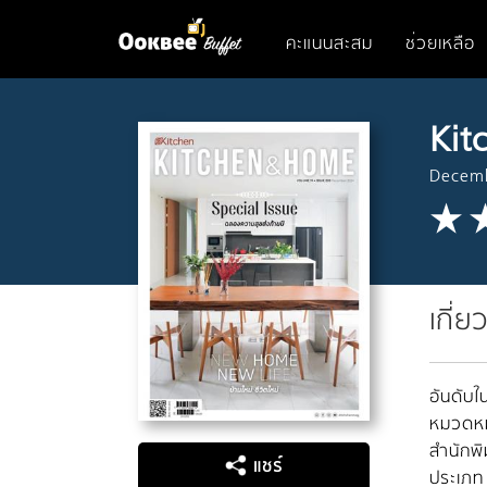
คะแนนสะสม
ช่วยเหลือ
Kit
Decem
เกี่ย
อันดับใน
หมวดหมู
สำนักพิ
แชร์
ประเภท