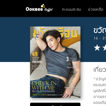
คะแนนสะสม
ช่วยเหลือ
ขวั
16 - 3
เกี่ย
“ขวัญเ
ครอบครั
บุคลิกท
อารยธร
ของเดื