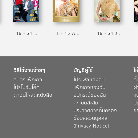
16 - 31 August 2017
1 - 15 August 2017
16 - 31 July 2017
วิธีใช้งานง่ายๆ
บัญชีผู้ใช้
ให
สมัครแพ็กเกจ
โปรไฟล์ของฉัน
อุ
โปรโมชั่นโค้ด
แพ็กเกจของฉัน
ฝ
ดาวน์โหลดหนังสือ
อุปกรณ์ของฉัน
แ
คะแนนสะสม
ป
ประกาศการคุ้มครอง
ข
ข้อมูลส่วนบุคคล
(Privacy Notice)