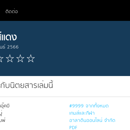
ติดต่อ
์แดง
ันธ์ 2566
วกับนิตยสารเล่มนี้
อุ๊คบี
#9999 จากทั้งหมด
่
เกมส์และกีฬา
มพ์
อาลาดินออนไลน์ จำกัด
PDF