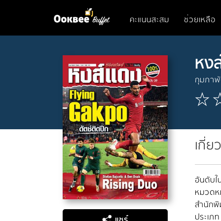
คะแนนสะสม
ช่วยเหลือ
หงส
กุมภาพ
เกี่ย
อันดับใน
หมวดหมู
สำนักพิ
ประเภท
แชร์