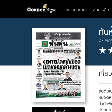
คะแนนสะสม
ช่วยเหลือ
ทันห
27 พฤ
เกี่ย
อันดับใน
หมวดหมู
สำนักพิ
ประเภท