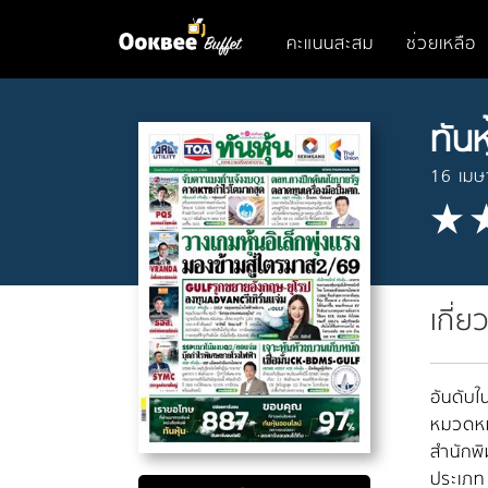
คะแนนสะสม
ช่วยเหลือ
ทันห
16 เม
เกี่ย
อันดับใน
หมวดหมู
สำนักพิ
ประเภท