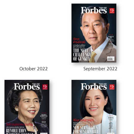
October 2022
September 2022