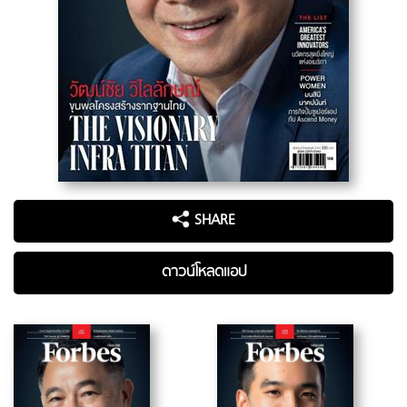
SHARE
ดาวน์โหลดแอป