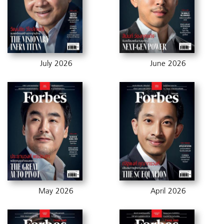
July 2026
June 2026
May 2026
April 2026