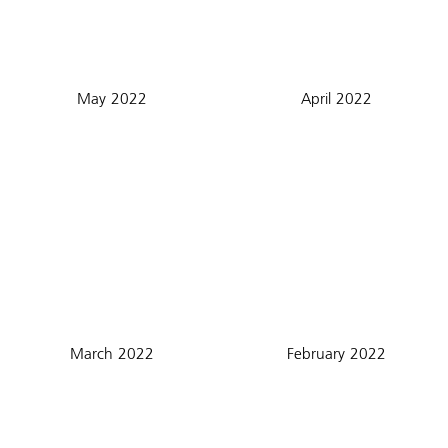
May 2022
April 2022
March 2022
February 2022