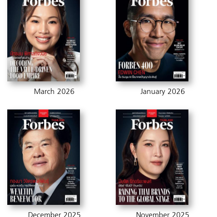
March 2026
January 2026
December 2025
November 2025