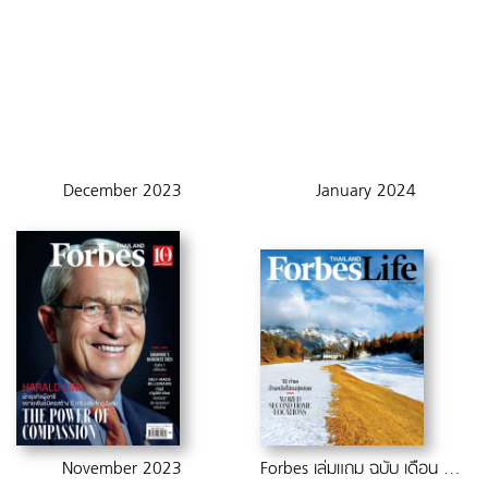
December 2023
January 2024
November 2023
Forbes เล่มแถม ฉบับ เดือน พฤศจิกายน 2566