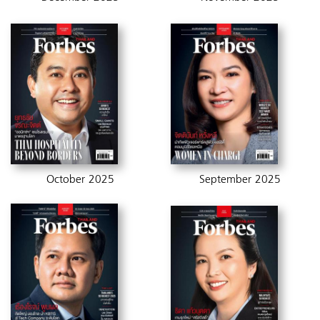
October 2025
September 2025