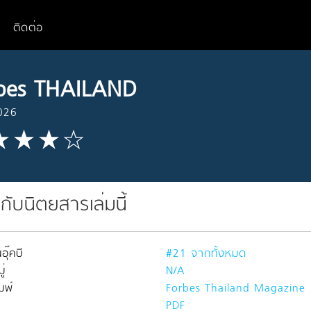
ติดต่อ
bes THAILAND
026
วกับนิตยสารเล่มนี้
อุ๊คบี
#21 จากทั้งหมด
่
N/A
มพ์
Forbes Thailand Magazine
PDF