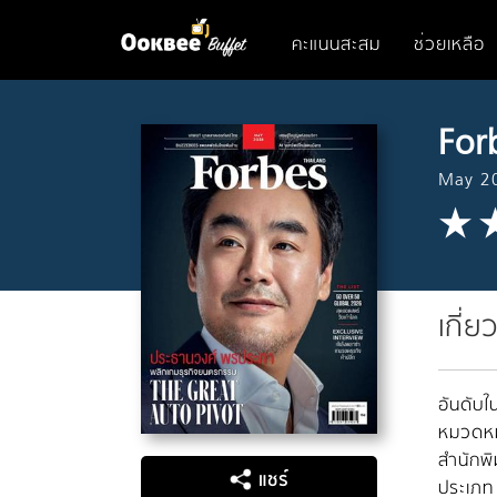
คะแนนสะสม
ช่วยเหลือ
For
May 2
เกี่ย
อันดับใน
หมวดหมู
สำนักพิ
แชร์
ประเภท