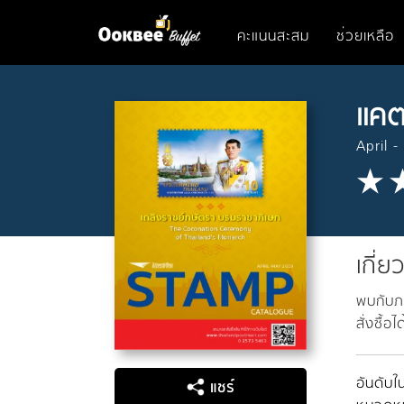
คะแนนสะสม
ช่วยเหลือ
แคต
April 
เกี่ย
พบกับภ
สั่งซื้อ
อันดับใน
แชร์