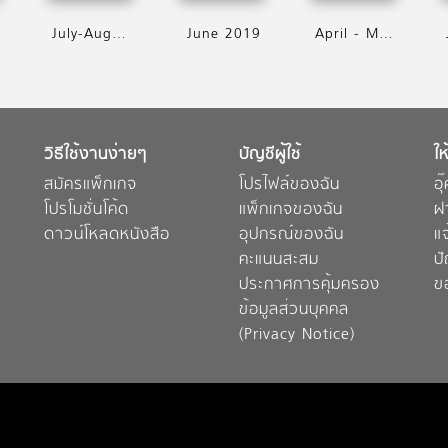
July-August 2019
June 2019
April - May 2019
วิธีใช้งานง่ายๆ
บัญชีผู้ใช้
ให
สมัครแพ็กเกจ
โปรไฟล์ของฉัน
อุ
โปรโมชั่นโค้ด
แพ็กเกจของฉัน
ฝ
ดาวน์โหลดหนังสือ
อุปกรณ์ของฉัน
แ
คะแนนสะสม
ป
ประกาศการคุ้มครอง
ข
ข้อมูลส่วนบุคคล
(Privacy Notice)