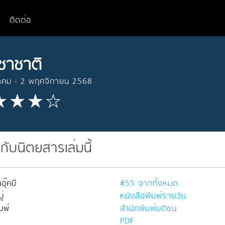
ติดต่อ
ชาชาติ
าคม - 2 พฤศจิกายน 2568
วกับนิตยสารเล่มนี้
อุ๊คบี
#55 จากทั้งหมด
่
หนังสือพิมพ์รายวัน
มพ์
สำนักพิมพ์มติชน
PDF