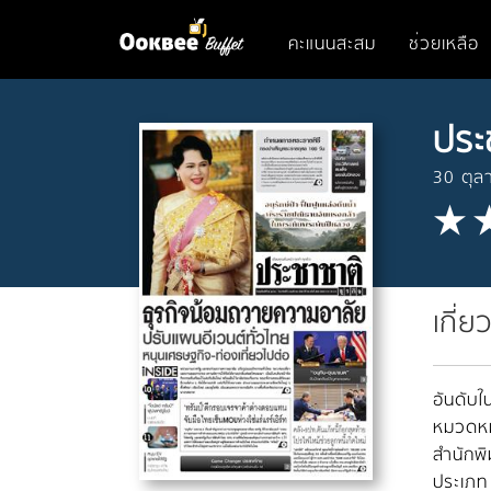
คะแนนสะสม
ช่วยเหลือ
ประ
30 ตุล
เกี่ย
อันดับใน
หมวดหมู
สำนักพิ
ประเภท