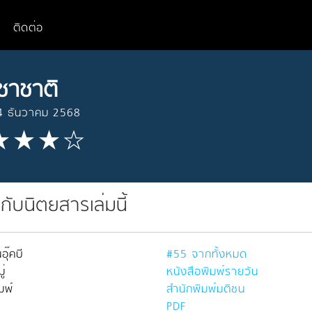
ติดต่อ
ชาชาติ
4 ธันวาคม 2568
วกับนิตยสารเล่มนี้
อุ๊คบี
#55 จากทั้งหมด
่
หนังสือพิมพ์รายวัน
มพ์
สำนักพิมพ์มติชน
PDF