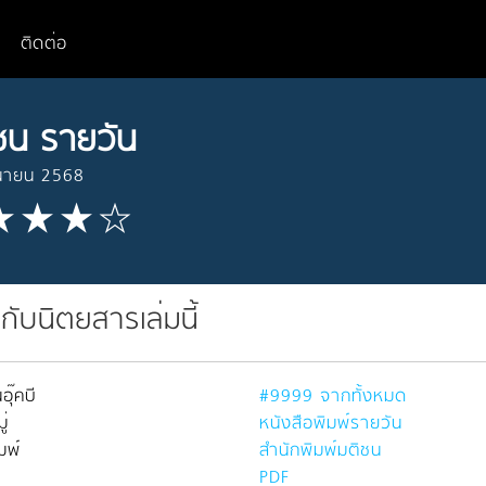
ติดต่อ
ชน รายวัน
ุนายน 2568
วกับนิตยสารเล่มนี้
อุ๊คบี
#9999 จากทั้งหมด
่
หนังสือพิมพ์รายวัน
มพ์
สำนักพิมพ์มติชน
PDF