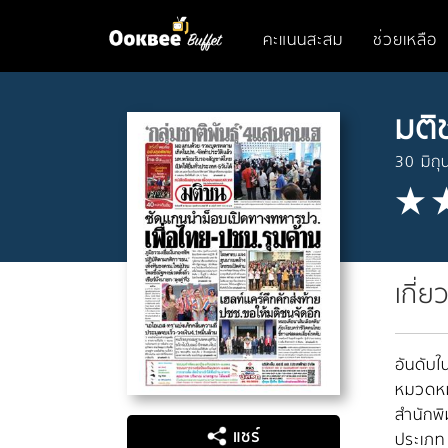
คะแนนสะสม
ช่วยเหลือ
มติ
30 มิถ
เกี่ย
อันดับใน
หมวดหมู
สำนักพิ
แชร์
ประเภท