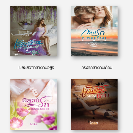
เชลยสวาทซาตานอสูร
กรงรักซาตานเถื่อน