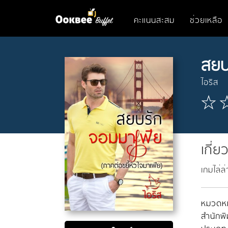
คะแนนสะสม
ช่วยเหลือ
สยบ
ไอริส
เกี่ย
เกมไล่ล
หมวดหมู
สำนักพิ