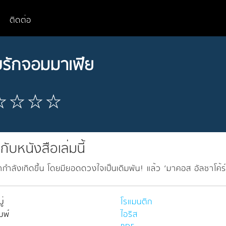
ติดต่อ
รักจอมมาเฟีย
วกับหนังสือเล่มนี้
่ากำลังเกิดขึ้น โดยมียอดดวงใจเป็นเดิมพัน! แล้ว ‘มาคอส อัลซาโ
่
โรแมนติก
มพ์
ไอริส