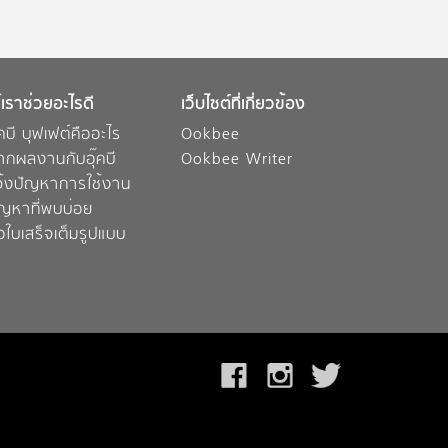
้เราช่วยอะไรดี
เว็บไซต์ที่เกี่ยวข้อง
๊คบี บุฟเฟต์คืออะไร
Ookbee
ากผลงานกับอุ๊คบี
Ookbee Writer
จ้งปัญหาการใช้งาน
ัญหาที่พบบ่อย
อใบเสร็จเต็มรูปแบบ