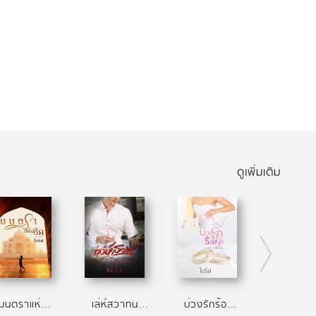
ดูเพิ่มเติม
มนตราแห่งชีค
เล่ห์สวาทนายหัวทมิฬ
บ่วงรักร้อยรัก