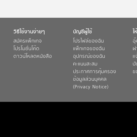
วิธีใช้งานง่ายๆ
บัญชีผู้ใช้
ให
สมัครแพ็กเกจ
โปรไฟล์ของฉัน
อุ
โปรโมชั่นโค้ด
แพ็กเกจของฉัน
ฝ
ดาวน์โหลดหนังสือ
อุปกรณ์ของฉัน
แ
คะแนนสะสม
ป
ประกาศการคุ้มครอง
ข
ข้อมูลส่วนบุคคล
(Privacy Notice)