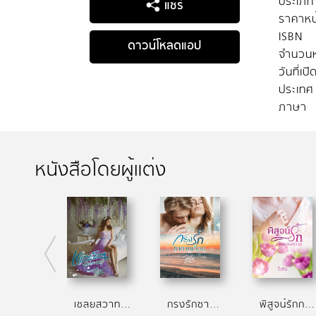
ประเภท
แชร์
ราคาหน
ISBN
ดาวน์โหลดแอป
จำนวนห
วันที่เป
ประเทศ
ภาษา
หนังสือโดยผู้แต่ง
เชลยสวาทซาตานอสูร
กรงรักซาตานเถื่อน
พิสูจน์รักกลลวงสวาท