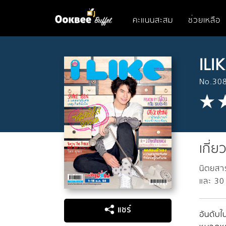
คะแนนสะสม
ช่วยเหลือ
ILI
No.308
เกี่ย
นิตยสาร
และ 30
แชร์
อันดับใน