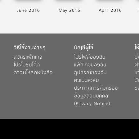
June 2016
May 2016
April 2016
วิธีใช้งานง่ายๆ
บัญชีผู้ใช้
ให
สมัครแพ็กเกจ
โปรไฟล์ของฉัน
อุ
โปรโมชั่นโค้ด
แพ็กเกจของฉัน
ฝ
ดาวน์โหลดหนังสือ
อุปกรณ์ของฉัน
แ
คะแนนสะสม
ป
ประกาศการคุ้มครอง
ข
ข้อมูลส่วนบุคคล
(Privacy Notice)