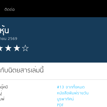
ติดต่อ
หุ้น
ษายน 2569
วกับนิตยสารเล่มนี้
อุ๊คบี
#13 จากทั้งหมด
่
หนังสือพิมพ์รายวัน
มพ์
บูรพาทัศน์
PDF