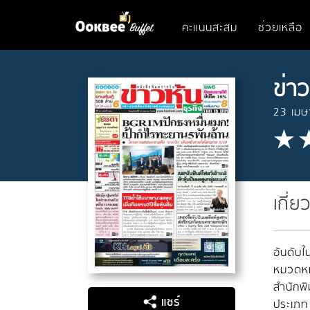
คะแนนสะสม
ช่วยเหลือ
ข่าว
23 เม
เกี่ย
อันดับใน
หมวดหมู
สำนักพิ
แชร์
ประเภท