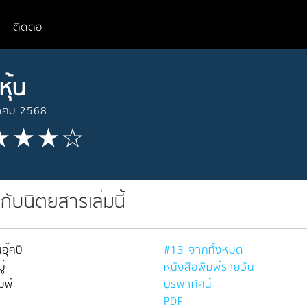
ติดต่อ
หุ้น
าคม 2568
วกับนิตยสารเล่มนี้
อุ๊คบี
#13 จากทั้งหมด
่
หนังสือพิมพ์รายวัน
มพ์
บูรพาทัศน์
PDF