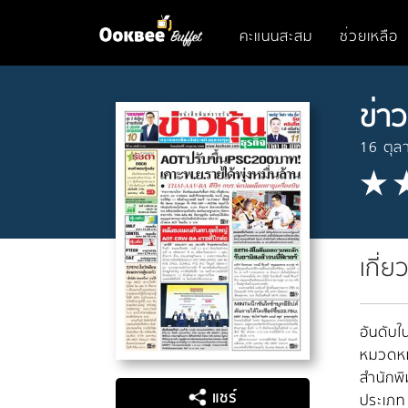
คะแนนสะสม
ช่วยเหลือ
ข่าว
16 ตุล
เกี่ย
อันดับใน
หมวดหมู
สำนักพิ
แชร์
ประเภท