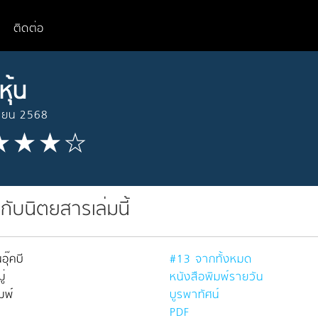
ติดต่อ
หุ้น
ายน 2568
วกับนิตยสารเล่มนี้
อุ๊คบี
#13 จากทั้งหมด
่
หนังสือพิมพ์รายวัน
มพ์
บูรพาทัศน์
PDF