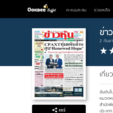
คะแนนสะสม
ช่วยเหลือ
ข่าว
2 กันย
เกี่ย
อันดับใน
หมวดหมู
สำนักพิ
แชร์
ประเภท