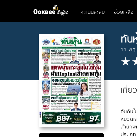
คะแนนสะสม
ช่วยเหลือ
ทันห
11 พฤ
เกี่ย
อันดับใน
หมวดหมู
สำนักพิ
ประเภท