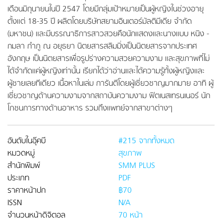
เดือนมิถุนายนในปี 2547 โดยมีกลุ่มเป้าหมายเป็นผู้หญิงในช่วงอายุ
ตั้งแต่ 18-35 ปี ผลิตโดยบริษัทสยามอินเตอร์มัลติมีเดีย จำกัด
(มหาชน) และมีบรรณาธิการสาวสวยคือนักแสดงและนางแบบ หนิง -
กมลา กำภู ณ อยุธยา นิตยสารสลิมมิ่งเป็นนิตยสารจากประเทศ
อังกฤษ เป็นนิตยสารเพื่อรูปร่างความสวยความงาม และสุขภาพที่ไม่
ได้จำกัดแค่ผู้หญิงเท่านั้น เรียกได้ว่าอ่านและได้ความรู้ทั้งผู้หญิงและ
ผู้ชายเลยทีเดียว เนื้อหาในเล่ม การันตีโดยผู้เชี่ยวชาญมากมาย อาทิ ผู้
เชี่ยวชาญด้านความงามจากสถาบันความงาม ฟิตเนสเทรนเนอร์ นัก
โภชนการทางด้านอาหาร รวมถึงแพทย์จากสาขาต่างๆ
อันดับในอุ๊คบี
#215 จากทั้งหมด
หมวดหมู่
สุขภาพ
สำนักพิมพ์
SMM PLUS
ประเภท
PDF
ราคาหน้าปก
฿70
ISSN
N/A
จำนวนหน้าดิจิตอล
70 หน้า