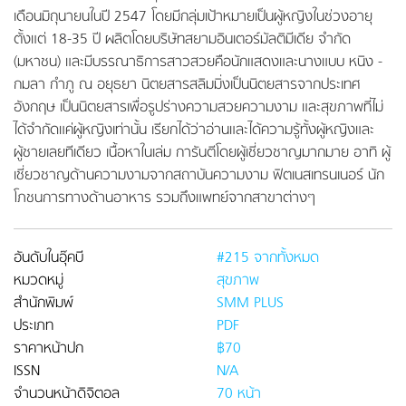
เดือนมิถุนายนในปี 2547 โดยมีกลุ่มเป้าหมายเป็นผู้หญิงในช่วงอายุ
ตั้งแต่ 18-35 ปี ผลิตโดยบริษัทสยามอินเตอร์มัลติมีเดีย จำกัด
(มหาชน) และมีบรรณาธิการสาวสวยคือนักแสดงและนางแบบ หนิง -
กมลา กำภู ณ อยุธยา นิตยสารสลิมมิ่งเป็นนิตยสารจากประเทศ
อังกฤษ เป็นนิตยสารเพื่อรูปร่างความสวยความงาม และสุขภาพที่ไม่
ได้จำกัดแค่ผู้หญิงเท่านั้น เรียกได้ว่าอ่านและได้ความรู้ทั้งผู้หญิงและ
ผู้ชายเลยทีเดียว เนื้อหาในเล่ม การันตีโดยผู้เชี่ยวชาญมากมาย อาทิ ผู้
เชี่ยวชาญด้านความงามจากสถาบันความงาม ฟิตเนสเทรนเนอร์ นัก
โภชนการทางด้านอาหาร รวมถึงแพทย์จากสาขาต่างๆ
อันดับในอุ๊คบี
#215 จากทั้งหมด
หมวดหมู่
สุขภาพ
สำนักพิมพ์
SMM PLUS
ประเภท
PDF
ราคาหน้าปก
฿70
ISSN
N/A
จำนวนหน้าดิจิตอล
70 หน้า