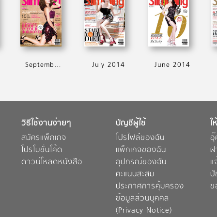
September 2014
July 2014
June 2014
วิธีใช้งานง่ายๆ
บัญชีผู้ใช้
ให
สมัครแพ็กเกจ
โปรไฟล์ของฉัน
อุ
โปรโมชั่นโค้ด
แพ็กเกจของฉัน
ฝ
ดาวน์โหลดหนังสือ
อุปกรณ์ของฉัน
แ
คะแนนสะสม
ป
ประกาศการคุ้มครอง
ข
ข้อมูลส่วนบุคคล
(Privacy Notice)