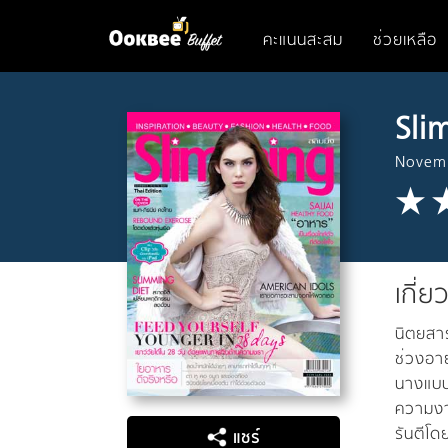
คะแนนสะสม
ช่วยเหลือ
Sli
Novem
เกี่ย
นิตยสาร
ช่วงอาย
นางแบบ
ความงาม
รันตีโ
แชร์