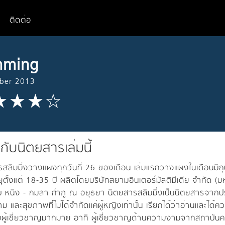
ติดต่อ
mming
ber 2013
วกับนิตยสารเล่มนี้
สลิมมิ่งวางแผงทุกวันที่ 26 ของเดือน เล่มแรกวางแผงในเดือนมิถุ
ุตั้งแต่ 18-35 ปี ผลิตโดยบริษัทสยามอินเตอร์มัลติมีเดีย จำกั
 หนิง - กมลา กำภู ณ อยุธยา นิตยสารสลิมมิ่งเป็นนิตยสารจากปร
 และสุขภาพที่ไม่ได้จำกัดแค่ผู้หญิงเท่านั้น เรียกได้ว่าอ่านและได้ควา
ดยผู้เชี่ยวชาญมากมาย อาทิ ผู้เชี่ยวชาญด้านความงามจากสถาบั