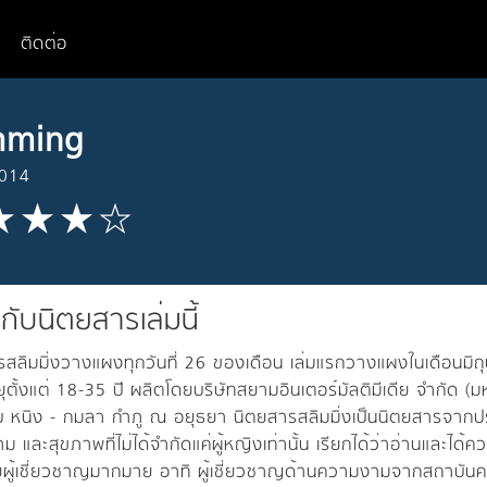
ติดต่อ
mming
2014
วกับนิตยสารเล่มนี้
สลิมมิ่งวางแผงทุกวันที่ 26 ของเดือน เล่มแรกวางแผงในเดือนมิถุ
ุตั้งแต่ 18-35 ปี ผลิตโดยบริษัทสยามอินเตอร์มัลติมีเดีย จำกั
 หนิง - กมลา กำภู ณ อยุธยา นิตยสารสลิมมิ่งเป็นนิตยสารจากปร
 และสุขภาพที่ไม่ได้จำกัดแค่ผู้หญิงเท่านั้น เรียกได้ว่าอ่านและได้ควา
ดยผู้เชี่ยวชาญมากมาย อาทิ ผู้เชี่ยวชาญด้านความงามจากสถาบั