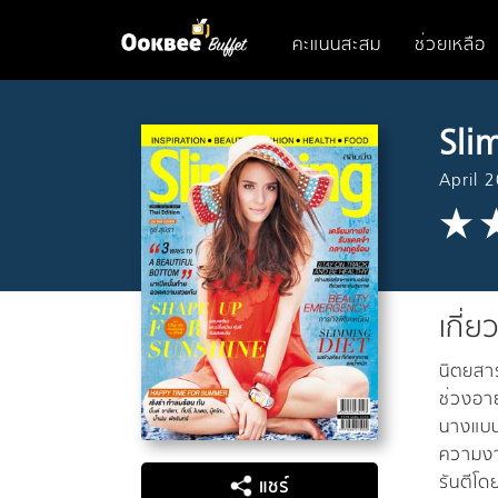
คะแนนสะสม
ช่วยเหลือ
Sli
April 
เกี่ย
นิตยสาร
ช่วงอาย
นางแบบ
ความงาม
รันตีโ
แชร์