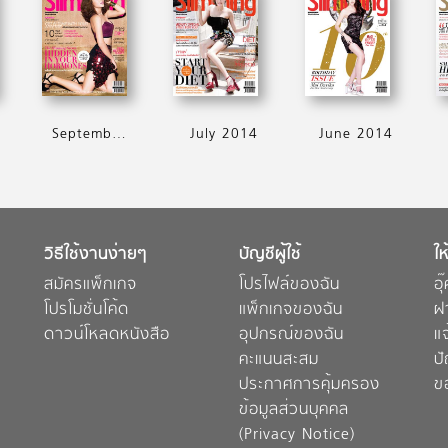
September 2014
July 2014
June 2014
วิธีใช้งานง่ายๆ
บัญชีผู้ใช้
ให
สมัครแพ็กเกจ
โปรไฟล์ของฉัน
อุ
โปรโมชั่นโค้ด
แพ็กเกจของฉัน
ฝ
ดาวน์โหลดหนังสือ
อุปกรณ์ของฉัน
แ
คะแนนสะสม
ป
ประกาศการคุ้มครอง
ข
ข้อมูลส่วนบุคคล
(Privacy Notice)