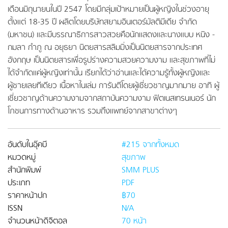
เดือนมิถุนายนในปี 2547 โดยมีกลุ่มเป้าหมายเป็นผู้หญิงในช่วงอายุ
ตั้งแต่ 18-35 ปี ผลิตโดยบริษัทสยามอินเตอร์มัลติมีเดีย จำกัด
(มหาชน) และมีบรรณาธิการสาวสวยคือนักแสดงและนางแบบ หนิง -
กมลา กำภู ณ อยุธยา นิตยสารสลิมมิ่งเป็นนิตยสารจากประเทศ
อังกฤษ เป็นนิตยสารเพื่อรูปร่างความสวยความงาม และสุขภาพที่ไม่
ได้จำกัดแค่ผู้หญิงเท่านั้น เรียกได้ว่าอ่านและได้ความรู้ทั้งผู้หญิงและ
ผู้ชายเลยทีเดียว เนื้อหาในเล่ม การันตีโดยผู้เชี่ยวชาญมากมาย อาทิ ผู้
เชี่ยวชาญด้านความงามจากสถาบันความงาม ฟิตเนสเทรนเนอร์ นัก
โภชนการทางด้านอาหาร รวมถึงแพทย์จากสาขาต่างๆ
อันดับในอุ๊คบี
#215 จากทั้งหมด
หมวดหมู่
สุขภาพ
สำนักพิมพ์
SMM PLUS
ประเภท
PDF
ราคาหน้าปก
฿70
ISSN
N/A
จำนวนหน้าดิจิตอล
70 หน้า