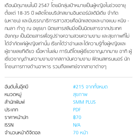
เดือนมิถุนายนในปี 2547 โดยมีกลุ่มเป้าหมายเป็นผู้หญิงในช่วงอายุ
ตั้งแต่ 18-35 ปี ผลิตโดยบริษัทสยามอินเตอร์มัลติมีเดีย จำกัด
(มหาชน) และมีบรรณาธิการสาวสวยคือนักแสดงและนางแบบ หนิง -
กมลา กำภู ณ อยุธยา นิตยสารสลิมมิ่งเป็นนิตยสารจากประเทศ
อังกฤษ เป็นนิตยสารเพื่อรูปร่างความสวยความงาม และสุขภาพที่ไม่
ได้จำกัดแค่ผู้หญิงเท่านั้น เรียกได้ว่าอ่านและได้ความรู้ทั้งผู้หญิงและ
ผู้ชายเลยทีเดียว เนื้อหาในเล่ม การันตีโดยผู้เชี่ยวชาญมากมาย อาทิ ผู้
เชี่ยวชาญด้านความงามจากสถาบันความงาม ฟิตเนสเทรนเนอร์ นัก
โภชนการทางด้านอาหาร รวมถึงแพทย์จากสาขาต่างๆ
อันดับในอุ๊คบี
#215 จากทั้งหมด
หมวดหมู่
สุขภาพ
สำนักพิมพ์
SMM PLUS
ประเภท
PDF
ราคาหน้าปก
฿70
ISSN
N/A
จำนวนหน้าดิจิตอล
70 หน้า