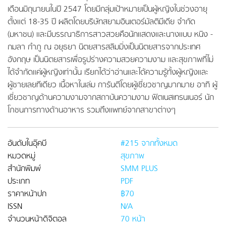
เดือนมิถุนายนในปี 2547 โดยมีกลุ่มเป้าหมายเป็นผู้หญิงในช่วงอายุ
ตั้งแต่ 18-35 ปี ผลิตโดยบริษัทสยามอินเตอร์มัลติมีเดีย จำกัด
(มหาชน) และมีบรรณาธิการสาวสวยคือนักแสดงและนางแบบ หนิง -
กมลา กำภู ณ อยุธยา นิตยสารสลิมมิ่งเป็นนิตยสารจากประเทศ
อังกฤษ เป็นนิตยสารเพื่อรูปร่างความสวยความงาม และสุขภาพที่ไม่
ได้จำกัดแค่ผู้หญิงเท่านั้น เรียกได้ว่าอ่านและได้ความรู้ทั้งผู้หญิงและ
ผู้ชายเลยทีเดียว เนื้อหาในเล่ม การันตีโดยผู้เชี่ยวชาญมากมาย อาทิ ผู้
เชี่ยวชาญด้านความงามจากสถาบันความงาม ฟิตเนสเทรนเนอร์ นัก
โภชนการทางด้านอาหาร รวมถึงแพทย์จากสาขาต่างๆ
อันดับในอุ๊คบี
#215 จากทั้งหมด
หมวดหมู่
สุขภาพ
สำนักพิมพ์
SMM PLUS
ประเภท
PDF
ราคาหน้าปก
฿70
ISSN
N/A
จำนวนหน้าดิจิตอล
70 หน้า